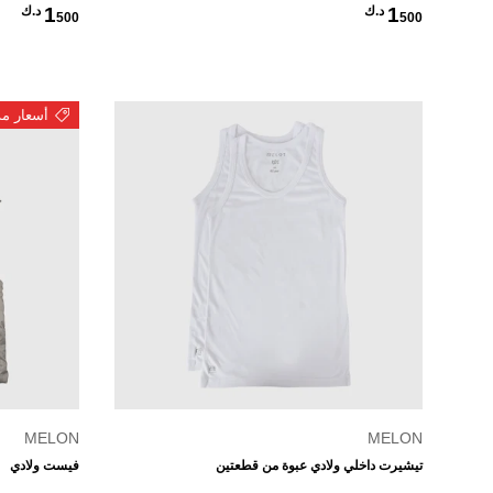
سعر عادي
سعر عادي
1
1
500 د.ك
500 د.ك
أسعار مذ
الخيارات
MELON
MELON
تيشيرت داخلي ولادي عبوة من قطعتين
فيست ولادي