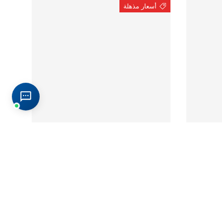
أسعار مذهلة
الخيارات
الخيارات
N
فيست ولادي
بيج
مخزون منخفض جدا (1 وحدة)