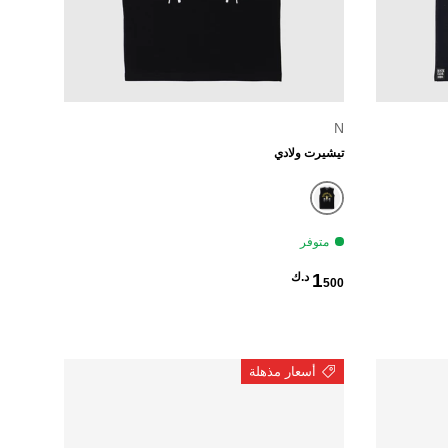
الخيارات
الخيارات
N
تيشيرت ولادي
أسود
متوفر
سعر عادي
1
500 د.ك
أسعار مذهلة