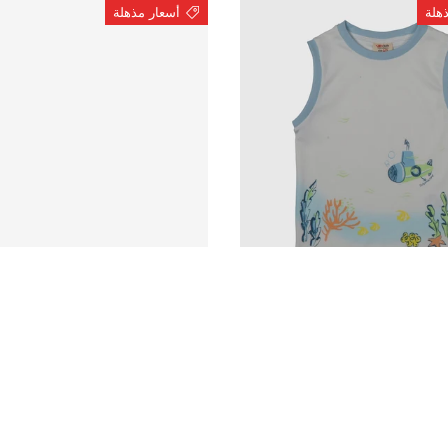
هلة
أسعار مذهلة
الخيارات
N
فيست مبطن ولادي
كحلي
متوفر