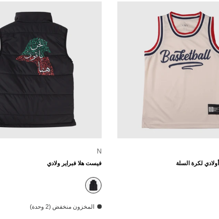
الخيارات
N
لادي لكرة السلة
فيست هلا فبراير ولادي
ي
أسود
المخزون منخفض (2 وحدة)